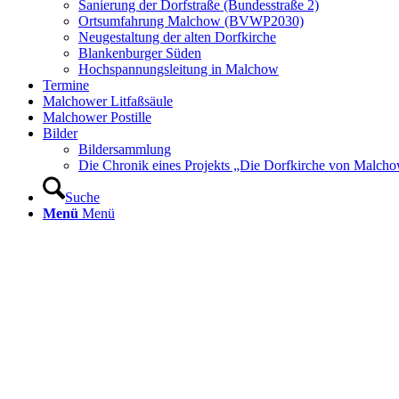
Sanierung der Dorfstraße (Bundesstraße 2)
Ortsumfahrung Malchow (BVWP2030)
Neugestaltung der alten Dorfkirche
Blankenburger Süden
Hochspannungsleitung in Malchow
Termine
Malchower Litfaßsäule
Malchower Postille
Bilder
Bildersammlung
Die Chronik eines Projekts „Die Dorfkirche von Malch
Suche
Menü
Menü