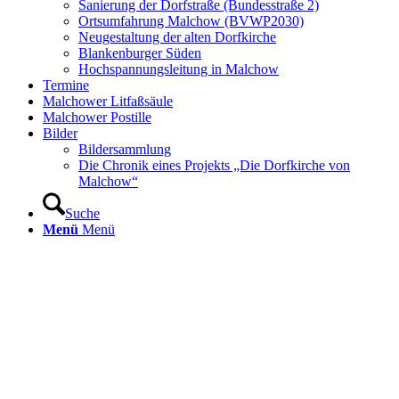
Sanierung der Dorfstraße (Bundesstraße 2)
Ortsumfahrung Malchow (BVWP2030)
Neugestaltung der alten Dorfkirche
Blankenburger Süden
Hochspannungsleitung in Malchow
Termine
Malchower Litfaßsäule
Malchower Postille
Bilder
Bildersammlung
Die Chronik eines Projekts „Die Dorfkirche von
Malchow“
Suche
Menü
Menü