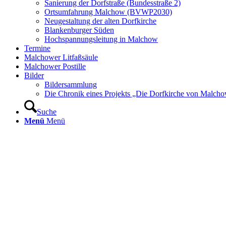
Sanierung der Dorfstraße (Bundesstraße 2)
Ortsumfahrung Malchow (BVWP2030)
Neugestaltung der alten Dorfkirche
Blankenburger Süden
Hochspannungsleitung in Malchow
Termine
Malchower Litfaßsäule
Malchower Postille
Bilder
Bildersammlung
Die Chronik eines Projekts „Die Dorfkirche von Malch
Suche
Menü
Menü