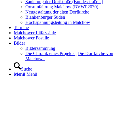
Sanierung der Dorfstraße (Bundesstraße 2)
Ortsumfahrung Malchow (BVWP2030)
Neugestaltung der alten Dorfkirche
Blankenburger Süden
Hochspannungsleitung in Malchow
Termine
Malchower Litfaßsäule
Malchower Postille
Bilder
Bildersammlung
Die Chronik eines Projekts „Die Dorfkirche von
Malchow“
Suche
Menü
Menü